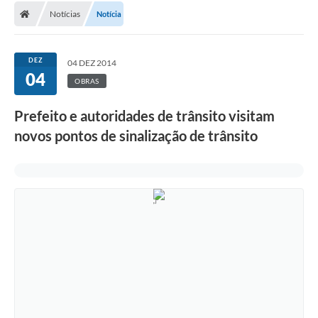
Notícias
Notícia
Conselhos Municipais
Carta de Serviços
DEZ
04 DEZ 2014
Serviços on-line
04
OBRAS
Diário Oficial
Prefeito e autoridades de trânsito visitam
Turismo
novos pontos de sinalização de trânsito
Coleta seletiva - Informações
Eventos
Legislação
Galeria de Fotos
A Nossa Cidade
A Prefeitura