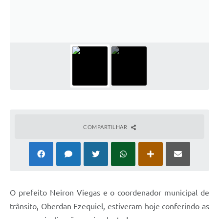
Audiências Públicas
Arquivos para Download
Galeria de Vídeos
Gabinetes e Secretarias
Contas Públicas
Editais
Links
COMPARTILHAR
Serviços Online
Telefones Úteis
Agenda
O prefeito Neiron Viegas e o coordenador municipal de
Notícias
trânsito, Oberdan Ezequiel, estiveram hoje conferindo as
Contato