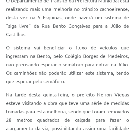
O Departamento de Trânsito da Prefeitura Municipal está
Audiências Públicas
realizando mais uma melhoria no trânsito cachoeirense,
Arquivos para Download
desta vez na 5 Esquinas, onde haverá um sistema de
“siga livre” da Rua Bento Gonçalves para a Júlio de
Galeria de Vídeos
Castilhos.
Gabinetes e Secretarias
O sistema vai beneficiar o fluxo de veículos que
Contas Públicas
ingressam na Bento, pelo Colégio Borges de Medeiros,
Editais
não precisando esperar o semáforo para entrar na Júlio.
Os caminhões não poderão utilizar este sistema, tendo
Links
que esperar pelo semáforo.
Serviços Online
Na tarde desta quinta-feira, o prefeito Neiron Viegas
Telefones Úteis
esteve visitando a obra que teve uma série de medidas
Agenda
tomadas para esta melhoria, sendo que foram removidos
28 metros quadrados de calçada para fazer o
Notícias
alargamento da via, possibilitando assim uma facilidade
Contato