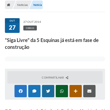
Notícias
Notícia
Conselhos Municipais
Carta de Serviços
OUT
27 OUT 2014
Serviços on-line
27
OBRAS
Diário Oficial
“Siga Livre” da 5 Esquinas já está em fase de
Turismo
construção
Coleta seletiva - Informações
Eventos
Legislação
COMPARTILHAR
Galeria de Fotos
A Nossa Cidade
A Prefeitura