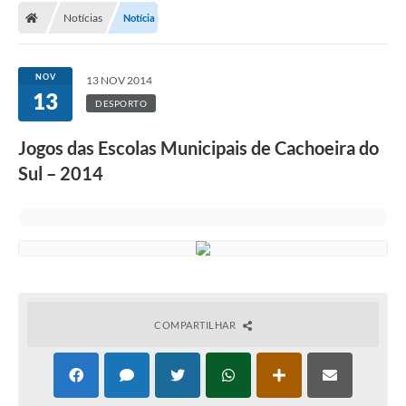
Notícias
Notícia
Conselhos Municipais
Carta de Serviços
NOV
13 NOV 2014
Serviços on-line
13
DESPORTO
Diário Oficial
Jogos das Escolas Municipais de Cachoeira do
Turismo
Sul – 2014
Coleta seletiva - Informações
Eventos
Legislação
Galeria de Fotos
COMPARTILHAR
A Nossa Cidade
A Prefeitura