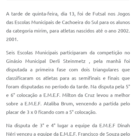
Audiências Públicas
A tarde de quinta-feira, dia 13, foi de Futsal nos Jogos
Arquivos para Download
das Escolas Municipais de Cachoeira do Sul para os alunos
Galeria de Vídeos
da categoria mirim, para atletas nascidos até o ano 2002.
2001.
Gabinetes e Secretarias
Contas Públicas
Seis Escolas Municipais participaram da competição no
Ginásio Municipal Derli Steinmetz , pela manhã foi
Editais
disputada a primeira fase com dois triangulares que
Links
classificaram os atletas para as semifinais e finais que
foram disputadas no período da tarde. Na disputa pela 5°
Serviços Online
e 6° colocação a E.M.E.F. Milton da Cruz levou a melhor
Telefones Úteis
sobre a E.M.E.F. Ataliba Brum, vencendo a partida pelo
Agenda
placar de 3 x 0 ficando com a 5° colocação.
Notícias
Na disputa de 3° e 4° lugar a equipe da E.M.E.F Dinah
Néri venceu a equipe da E.M.E.F. Francisco de Souza pelo
Contato