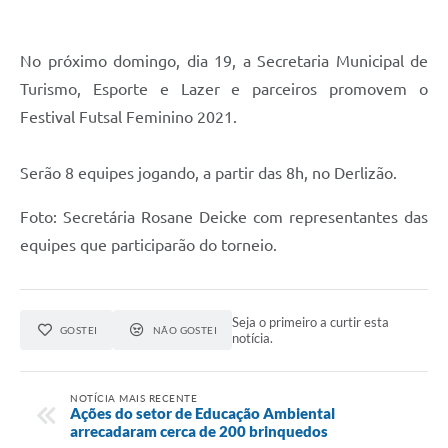
Audiências Públicas
Arquivos para Download
No próximo domingo, dia 19, a Secretaria Municipal de
Turismo, Esporte e Lazer e parceiros promovem o
Galeria de Vídeos
Festival Futsal Feminino 2021.
Gabinetes e Secretarias
Contas Públicas
Serão 8 equipes jogando, a partir das 8h, no Derlizão.
Editais
Foto: Secretária Rosane Deicke com representantes das
equipes que participarão do torneio.
Links
Serviços Online
Seja o primeiro a curtir esta
Telefones Úteis
GOSTEI
NÃO GOSTEI
notícia.
Agenda
NOTÍCIA MAIS RECENTE
Notícias
Ações do setor de Educação Ambiental
arrecadaram cerca de 200 brinquedos
Contato