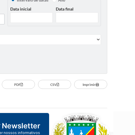
Intervalo de datas
Ano
Data inicial
Data final
PDF
CSV
Imprimir
er nossos informativos