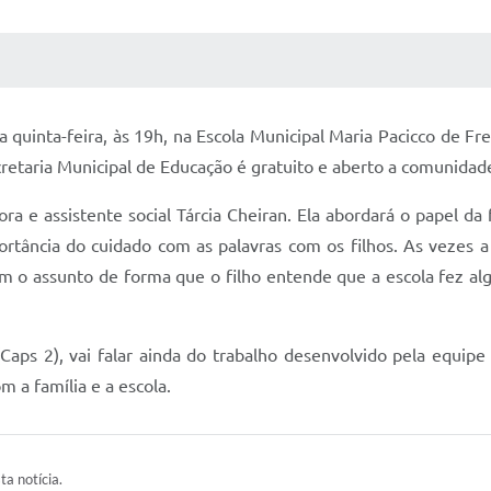
 MÍDIAS
RECEBA NOTÍCIAS
a quinta-feira, às 19h, na Escola Municipal Maria Pacicco de F
cretaria Municipal de Educação é gratuito e aberto a comunidad
a e assistente social Tárcia Cheiran. Ela abordará o papel da 
tância do cuidado com as palavras com os filhos. As vezes a 
m o assunto de forma que o filho entende que a escola fez alg
(Caps 2), vai falar ainda do trabalho desenvolvido pela equip
 a família e a escola.
ta notícia.