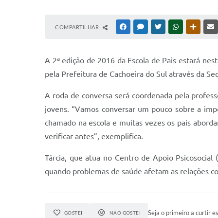
COMPARTILHAR
FACEBOOK
MESSENGER
TWITTER
WHATSAPP
OUTRAS
A 2ª edição de 2016 da Escola de Pais estará nest
pela Prefeitura de Cachoeira do Sul através da Se
A roda de conversa será coordenada pela professor
jovens. “Vamos conversar um pouco sobre a impor
chamado na escola e muitas vezes os pais aborda
verificar antes”, exemplifica.
Tárcia, que atua no Centro de Apoio Psicosocial 
quando problemas de saúde afetam as relações com
Seja o primeiro a curtir es
GOSTEI
NÃO GOSTEI