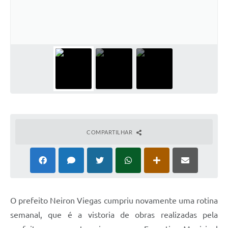
Audiências Públicas
Arquivos para Download
Galeria de Vídeos
Gabinetes e Secretarias
Contas Públicas
Editais
Links
COMPARTILHAR
Serviços Online
Telefones Úteis
Agenda
O prefeito Neiron Viegas cumpriu novamente uma rotina
Notícias
semanal, que é a vistoria de obras realizadas pela
Contato