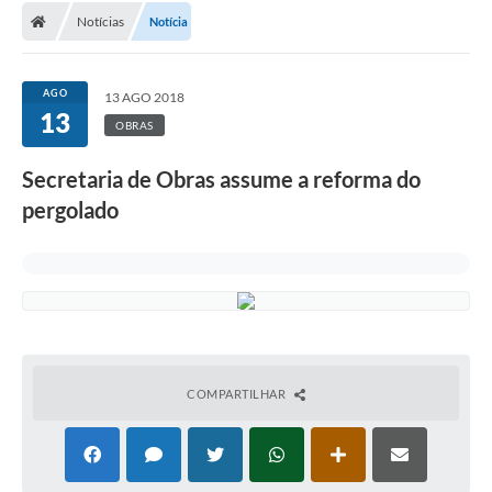
Notícias
Notícia
Conselhos Municipais
Carta de Serviços
AGO
13 AGO 2018
Serviços on-line
13
OBRAS
Diário Oficial
Secretaria de Obras assume a reforma do
Turismo
pergolado
Coleta seletiva - Informações
Eventos
Legislação
Galeria de Fotos
COMPARTILHAR
A Nossa Cidade
A Prefeitura