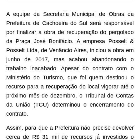
Audiências Públicas
A equipe da Secretaria Municipal de Obras da
Arquivos para Download
Prefeitura de Cachoeira do Sul será responsável
Galeria de Vídeos
por finalizar a obra de recuperação do pergolado
Gabinetes e Secretarias
da Praça José Bonifácio. A empresa Posselt &
Posselt Ltda, de Venâncio Aires, iniciou a obra em
Contas Públicas
junho de 2017, mas acabou abandonando o
Editais
trabalho inacabado. Apesar do contrato com o
Ministério do Turismo, que foi quem destinou o
Links
recurso para a recuperação do local vigorar até o
Serviços Online
próximo mês de dezembro, o Tribunal de Contas
Telefones Úteis
da União (TCU) determinou o encerramento do
contrato.
Agenda
Notícias
Assim, para que a Prefeitura não precise devolver
cerca de R$ 31 mil de recursos já investidos o
Contato