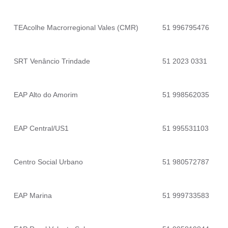
TEAcolhe Macrorregional Vales (CMR)
51 996795476
SRT Venâncio Trindade
51 2023 0331
EAP Alto do Amorim
51 998562035
EAP Central/US1
51 995531103
Centro Social Urbano
51 980572787
EAP Marina
51 999733583