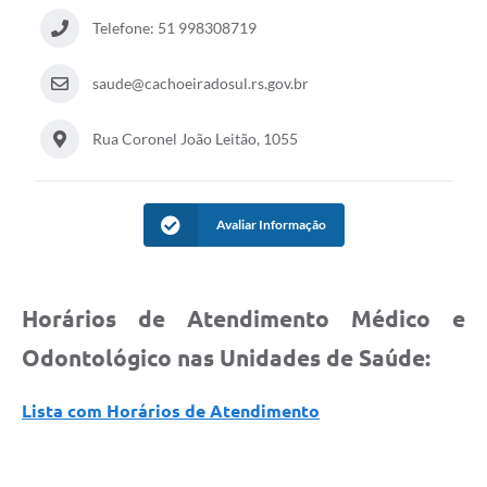
Audiências Públicas
Telefone: 51 998308719
Arquivos para Download
saude@cachoeiradosul.rs.gov.br
Galeria de Vídeos
Rua Coronel João Leitão, 1055
Gabinetes e Secretarias
Contas Públicas
Avaliar Informação
Editais
Links
Serviços Online
Horários de Atendimento Médico e
Odontológico nas Unidades de Saúde:
Telefones Úteis
Agenda
Lista com Horários de Atendimento
Notícias
Contato