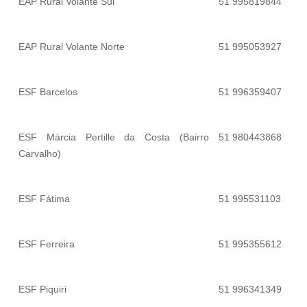
EAP Rural Volante Sul
51 995819844
EAP Rural Volante Norte
51 995053927
ESF Barcelos
51 996359407
ESF Márcia Pertille da Costa (Bairro
51 980443868
Carvalho)
ESF Fátima
51 995531103
ESF Ferreira
51 995355612
ESF Piquiri
51 996341349