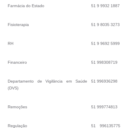
Farmácia do Estado
51 9 9932 1887
Fisioterapia
51 9 8035 3273
RH
51 9 9692 5999
Financeiro
51 998308719
Departamento de Vigilância em Saúde
51 996936298
(DVS)
Remoções
51 999774813
Regulação
51 996135775