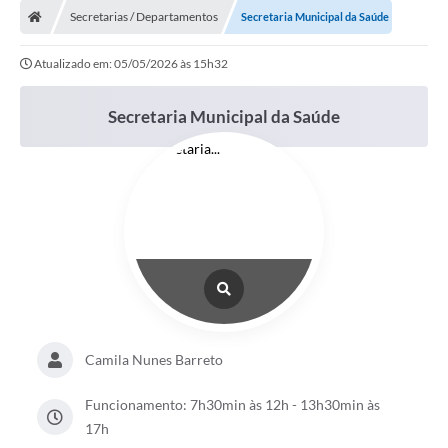
Secretarias / Departamentos
Secretaria Municipal da Saúde
Conselhos Municipais
Atualizado em: 05/05/2026 às 15h32
Carta de Serviços
Serviços on-line
Secretaria Municipal da Saúde
Diário Oficial
Turismo
Coleta seletiva - Informações
Eventos
Legislação
Galeria de Fotos
Camila Nunes Barreto
A Nossa Cidade
Funcionamento: 7h30min às 12h - 13h30min às
A Prefeitura
17h