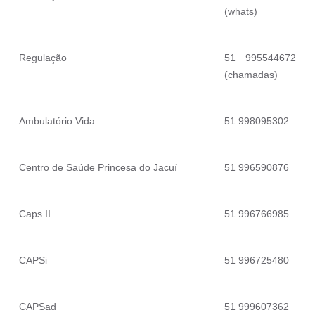
(whats)
Regulação
51 995544672
(chamadas)
Ambulatório Vida
51 998095302
Centro de Saúde Princesa do Jacuí
51 996590876
Caps II
51 996766985
CAPSi
51 996725480
CAPSad
51 999607362