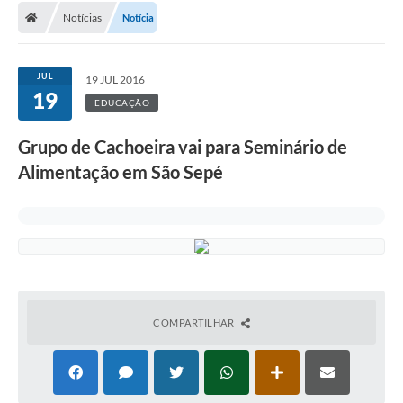
Notícias
Notícia
Conselhos Municipais
Carta de Serviços
JUL
19 JUL 2016
Serviços on-line
19
EDUCAÇÃO
Diário Oficial
Grupo de Cachoeira vai para Seminário de
Turismo
Alimentação em São Sepé
Coleta seletiva - Informações
Eventos
Legislação
Galeria de Fotos
COMPARTILHAR
A Nossa Cidade
A Prefeitura