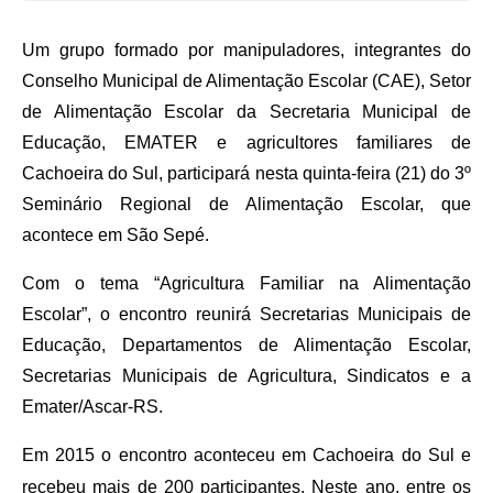
Audiências Públicas
Um grupo formado por manipuladores, integrantes do
Arquivos para Download
Conselho Municipal de Alimentação Escolar (CAE), Setor
Galeria de Vídeos
de Alimentação Escolar da Secretaria Municipal de
Gabinetes e Secretarias
Educação, EMATER e agricultores familiares de
Cachoeira do Sul, participará nesta quinta-feira (21) do 3º
Contas Públicas
Seminário Regional de Alimentação Escolar, que
Editais
acontece em São Sepé.
Links
Com o tema “Agricultura Familiar na Alimentação
Escolar”, o encontro reunirá Secretarias Municipais de
Serviços Online
Educação, Departamentos de Alimentação Escolar,
Telefones Úteis
Secretarias Municipais de Agricultura, Sindicatos e a
Agenda
Emater/Ascar-RS.
Notícias
Em 2015 o encontro aconteceu em Cachoeira do Sul e
recebeu mais de 200 participantes. Neste ano, entre os
Contato