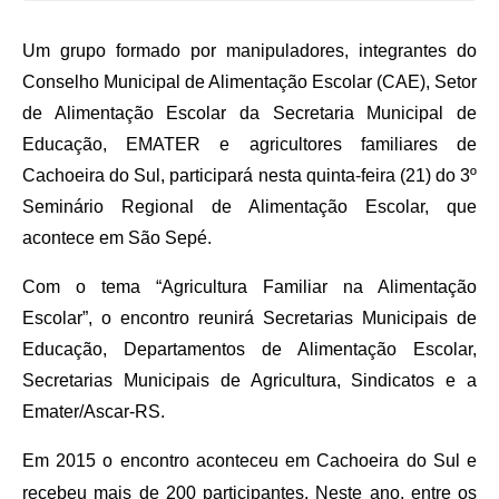
Audiências Públicas
Um grupo formado por manipuladores, integrantes do
Arquivos para Download
Conselho Municipal de Alimentação Escolar (CAE), Setor
Galeria de Vídeos
de Alimentação Escolar da Secretaria Municipal de
Gabinetes e Secretarias
Educação, EMATER e agricultores familiares de
Cachoeira do Sul, participará nesta quinta-feira (21) do 3º
Contas Públicas
Seminário Regional de Alimentação Escolar, que
Editais
acontece em São Sepé.
Links
Com o tema “Agricultura Familiar na Alimentação
Escolar”, o encontro reunirá Secretarias Municipais de
Serviços Online
Educação, Departamentos de Alimentação Escolar,
Telefones Úteis
Secretarias Municipais de Agricultura, Sindicatos e a
Agenda
Emater/Ascar-RS.
Notícias
Em 2015 o encontro aconteceu em Cachoeira do Sul e
recebeu mais de 200 participantes. Neste ano, entre os
Contato