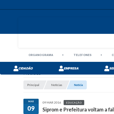
ORGANOGRAMA
TELEFONES
C
CIDADÃO
EMPRESA
SE
Notícias
Principal
Notícias
Notícia
MAR
09 MAR 2016
EDUCAÇÃO
09
Siprom e Prefeitura voltam a fala