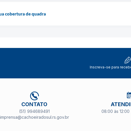
sua cobertura de quadra
Inscreva-se para receb
CONTATO
ATEND
(51) 994689491
08:00 às 12:00 
imprensa@cachoeiradosul.rs.gov.br