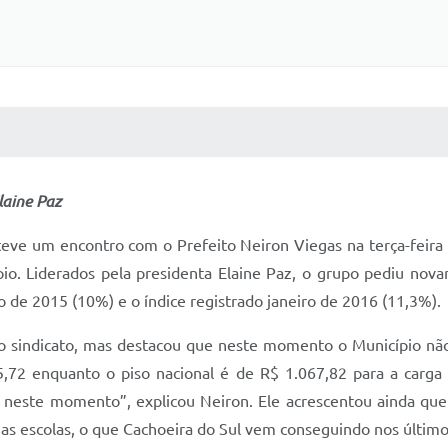
 MÍDIAS
RECEBA NOTÍCIAS
laine Paz
 teve um encontro com o Prefeito Neiron Viegas na terça-feira
pio. Liderados pela presidenta Elaine Paz, o grupo pediu nova
 de 2015 (10%) e o índice registrado janeiro de 2016 (11,3%).
 sindicato, mas destacou que neste momento o Município não p
5,72 enquanto o piso nacional é de R$ 1.067,82 para a carga
 neste momento”, explicou Neiron. Ele acrescentou ainda qu
as escolas, o que Cachoeira do Sul vem conseguindo nos último