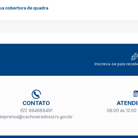
sua cobertura de quadra
Inscreva-se para receb
CONTATO
ATEND
(51) 994689491
08:00 às 12:00 
imprensa@cachoeiradosul.rs.gov.br