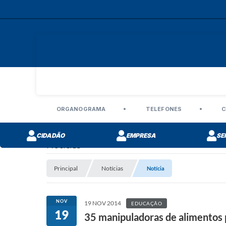
ORGANOGRAMA
TELEFONES
C
CIDADÃO
EMPRESA
SE
Notícias
Principal
Notícias
Notícia
NOV
19 NOV 2014
EDUCAÇÃO
19
35 manipuladoras de alimentos 