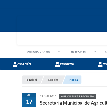
ORGANOGRAMA
TELEFONES
C
CIDADÃO
EMPRESA
SE
Notícias
Principal
Notícias
Notícia
MAI
17 MAI 2016
AGRICULTURA E PECUÁRIA
17
Secretaria Municipal de Agricu