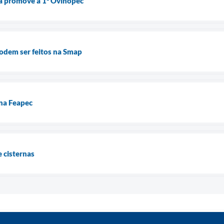
ra promove a 1ª Ovinopec
podem ser feitos na Smap
 na Feapec
 cisternas