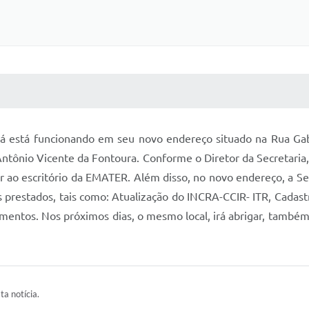
 MÍDIAS
RECEBA NOTÍCIAS
ia já está funcionando em seu novo endereço situado na Rua G
ntônio Vicente da Fontoura. Conforme o Diretor da Secretaria,
ar ao escritório da EMATER. Além disso, no novo endereço, a S
s prestados, tais como: Atualização do INCRA-CCIR- ITR, Cadast
amentos. Nos próximos dias, o mesmo local, irá abrigar, também,
ta notícia.