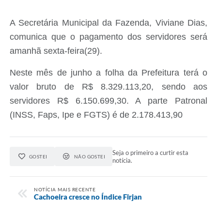
Audiências Públicas
A Secretária Municipal da Fazenda, Viviane Dias,
Arquivos para Download
comunica que o pagamento dos servidores será
Galeria de Vídeos
amanhã sexta-feira(29).
Gabinetes e Secretarias
Neste mês de junho a folha da Prefeitura terá o
Contas Públicas
valor bruto de R$ 8.329.113,20, sendo aos
servidores R$ 6.150.699,30. A parte Patronal
Editais
(INSS, Faps, Ipe e FGTS) é de 2.178.413,90
Links
Serviços Online
Seja o primeiro a curtir esta
GOSTEI
NÃO GOSTEI
Telefones Úteis
notícia.
Agenda
NOTÍCIA MAIS RECENTE
Notícias
Cachoeira cresce no Índice Firjan
Contato