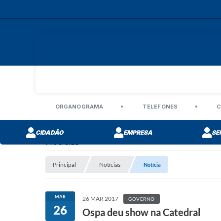
ORGANOGRAMA
TELEFONES
C
CIDADÃO
EMPRESA
SE
Notícias
Principal
Notícias
Notícia
MAR
26 MAR 2017
GOVERNO
26
Ospa deu show na Catedral