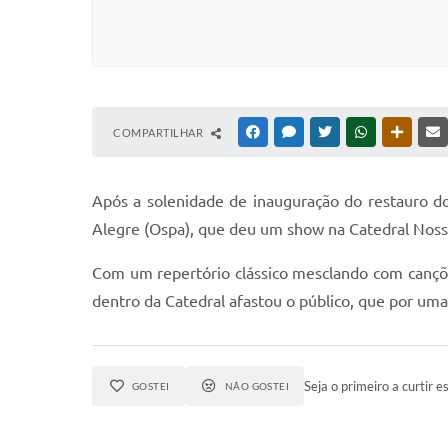
COMPARTILHAR
FACEBOOK
MESSENGER
TWITTER
WHATSAPP
OUTRAS
Após a solenidade de inauguração do restauro d
Alegre (Ospa), que deu um show na Catedral Noss
Com um repertório clássico mesclando com cançõe
dentro da Catedral afastou o público, que por uma
Seja o primeiro a curtir es
GOSTEI
NÃO GOSTEI