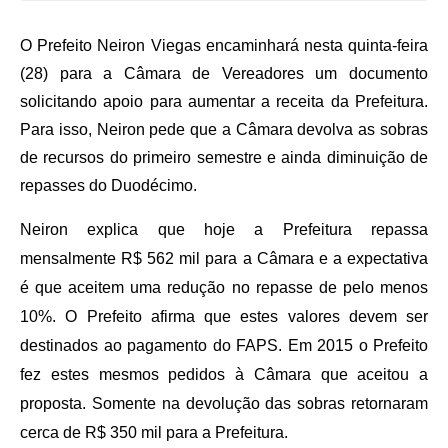
Audiências Públicas
O Prefeito Neiron Viegas encaminhará nesta quinta-feira
Arquivos para Download
(28) para a Câmara de Vereadores um documento
Galeria de Vídeos
solicitando apoio para aumentar a receita da Prefeitura.
Gabinetes e Secretarias
Para isso, Neiron pede que a Câmara devolva as sobras
de recursos do primeiro semestre e ainda diminuição de
Contas Públicas
repasses do Duodécimo.
Editais
Neiron explica que hoje a Prefeitura repassa
Links
mensalmente R$ 562 mil para a Câmara e a expectativa
Serviços Online
é que aceitem uma redução no repasse de pelo menos
10%. O Prefeito afirma que estes valores devem ser
Telefones Úteis
destinados ao pagamento do FAPS. Em 2015 o Prefeito
Agenda
fez estes mesmos pedidos à Câmara que aceitou a
proposta. Somente na devolução das sobras retornaram
Notícias
cerca de R$ 350 mil para a Prefeitura.
Contato