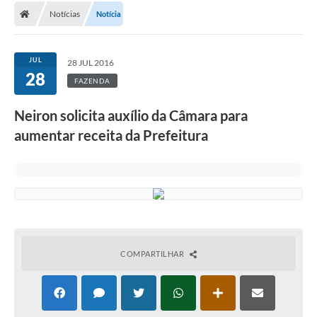
Notícias
Notícia
Conselhos Municipais
Carta de Serviços
JUL
28 JUL 2016
Serviços on-line
28
FAZENDA
Diário Oficial
Neiron solicita auxílio da Câmara para
Turismo
aumentar receita da Prefeitura
Coleta seletiva - Informações
Eventos
Legislação
Galeria de Fotos
COMPARTILHAR
A Nossa Cidade
A Prefeitura